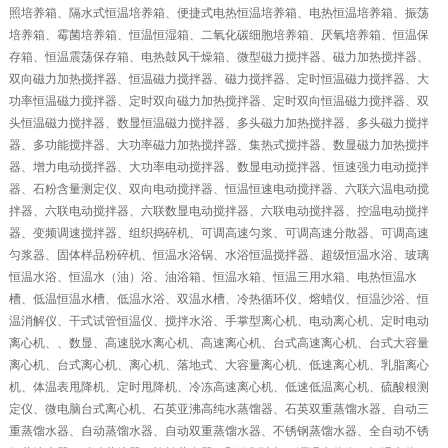
照培养箱、隔水式恒温培养箱、便捷式电热恒温培养箱、电热恒温培养箱、振荡
培养箱、霉菌培养箱、恒温恒湿箱、二氧化碳细胞培养箱、厌氧培养箱、恒温保
存箱、恒温震荡保存箱、电热鼓风干燥箱、微型磁力搅拌器、磁力加热搅拌器、
双向磁力加热搅拌器、恒温磁力搅拌器、磁力搅拌器、定时恒温磁力搅拌器、大
功率恒温磁力搅拌器、定时双向磁力加热搅拌器、定时双向恒温磁力搅拌器、双
头恒温磁力搅拌器、数显恒温磁力搅拌器、多头磁力加热搅拌器、多头磁力搅拌
器、多功能搅拌器、大功率磁力加热搅拌器、集热式搅拌器、数显磁力加热搅拌
器、增力电动搅拌器、大功率电动搅拌器、数显电动搅拌器、恒速强力电动搅拌
器、石粉含量测定仪、双向电动搅拌器、恒温恒速电动搅拌器、六联六温电动搅
拌器、六联电动搅拌器、六联数显电动搅拌器、六联电动搅拌器、控温电动搅拌
器、变频调速搅拌器、组织捣碎机、可调高速匀浆、可调高速分散器、可调高速
匀浆器、固体样品粉碎机、恒温水浴锅、水浴恒温搅拌器、超级恒温水浴、玻璃
恒温水浴、恒温水（油）浴、油浴箱、恒温水箱、恒温三用水箱、电热恒温水
槽、低温恒温水槽、低温水浴、双温水槽、冷热循环仪、熔蜡仪、恒温沙浴、恒
温消解仪、干式试管恒温仪、搅拌水浴、手掌型离心机、电动离心机、定时电动
离心机、、数显、高速脱水离心机、高速离心机、台式高速离心机、台式大容量
离心机、台式离心机、离心机、落地式、大容量离心机、低速离心机、乳脂离心
机、体温表甩降机、定时甩降机、冷冻高速离心机、低速低温离心机、硫酸根测
定仪、微电脑台式离心机、石英亚沸高纯水蒸馏器、石英双重蒸馏水器、自动三
重蒸馏水器、自动蒸馏水器、自动双重蒸馏水器、不锈钢蒸馏水器、全自动不锈