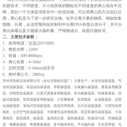
的新技术。不同密度、大小或形状的颗粒在不同速度的离心场合中沉
降，所以一个大体是球形非均一的混合物，可以用离心的方法加以分
离，离心机是为了进一步研究生物、化学分离大量的物质。例如收集
细胞、分离，从这些预纯化的制剂中分离DNA和蛋白质分子，并可分
离出病毒以及大规模大肠杆菌、严细胞成分、核蛋白微粒等。
二、主要技术参数：
1、使用电源：交流220V50HZ
2、整机功率：220W
3、转速：500-4000rpm
4、离心容量：4×50ml
5、定时范围：0~60min或常开
6、相对离心力：2800xg
常州市凯航仪器有限公司（金坛市新航仪器厂）主要生产：水浴恒温振荡器、气
浴恒温振荡器、高温油浴振荡器、萃取振荡器、分液漏斗振荡器、垂直多用振荡
器、控制型恒温摇床、往复式调速多用振荡器、多功能振荡器、恒速振荡器、回
旋式振荡器、双层调速多用振荡器、大容量摇床、双层摇床、全温振荡器、光照
全温振荡器、落地式恒温振荡器、恒温培养摇床、台式全温振荡器、大型恒温摇
瓶柜、台式空气恒温振荡器、大容量恒温培养摇床、双层双速恒温振荡器、大容
量摇床、脱色摇床、振荡器、漩涡混合器、旋转振荡器、快速混匀器、药物振荡
器、微量振荡器、青霉素振荡器、多功能溶浆机、干式融化箱、生化培养箱、光