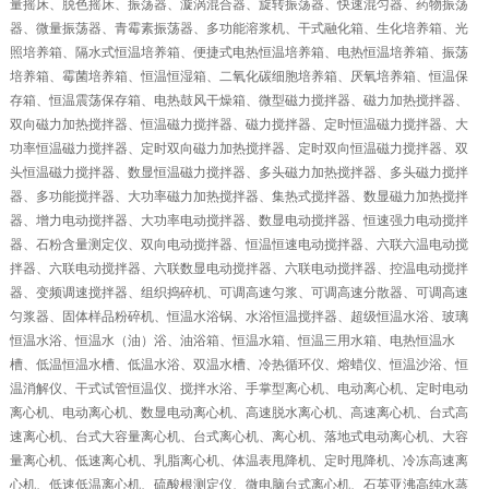
量摇床、脱色摇床、振荡器、漩涡混合器、旋转振荡器、快速混匀器、药物振荡
器、微量振荡器、青霉素振荡器、多功能溶浆机、干式融化箱、生化培养箱、光
照培养箱、隔水式恒温培养箱、便捷式电热恒温培养箱、电热恒温培养箱、振荡
培养箱、霉菌培养箱、恒温恒湿箱、二氧化碳细胞培养箱、厌氧培养箱、恒温保
存箱、恒温震荡保存箱、电热鼓风干燥箱、微型磁力搅拌器、磁力加热搅拌器、
双向磁力加热搅拌器、恒温磁力搅拌器、磁力搅拌器、定时恒温磁力搅拌器、大
功率恒温磁力搅拌器、定时双向磁力加热搅拌器、定时双向恒温磁力搅拌器、双
头恒温磁力搅拌器、数显恒温磁力搅拌器、多头磁力加热搅拌器、多头磁力搅拌
器、多功能搅拌器、大功率磁力加热搅拌器、集热式搅拌器、数显磁力加热搅拌
器、增力电动搅拌器、大功率电动搅拌器、数显电动搅拌器、恒速强力电动搅拌
器、石粉含量测定仪、双向电动搅拌器、恒温恒速电动搅拌器、六联六温电动搅
拌器、六联电动搅拌器、六联数显电动搅拌器、六联电动搅拌器、控温电动搅拌
器、变频调速搅拌器、组织捣碎机、可调高速匀浆、可调高速分散器、可调高速
匀浆器、固体样品粉碎机、恒温水浴锅、水浴恒温搅拌器、超级恒温水浴、玻璃
恒温水浴、恒温水（油）浴、油浴箱、恒温水箱、恒温三用水箱、电热恒温水
槽、低温恒温水槽、低温水浴、双温水槽、冷热循环仪、熔蜡仪、恒温沙浴、恒
温消解仪、干式试管恒温仪、搅拌水浴、手掌型离心机、电动离心机、定时电动
离心机、电动离心机、数显电动离心机、高速脱水离心机、高速离心机、台式高
速离心机、台式大容量离心机、台式离心机、离心机、落地式电动离心机、大容
量离心机、低速离心机、乳脂离心机、体温表甩降机、定时甩降机、冷冻高速离
心机、低速低温离心机、硫酸根测定仪、微电脑台式离心机、石英亚沸高纯水蒸