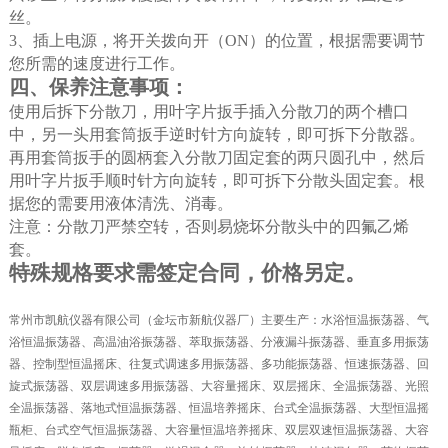
丝。
3
、插上电源，将开关拨向开（
ON
）的位置，根据需要调节
您所需的速度进行工作。
四、保养注意事项：
使用后拆下分散刀，用叶字片扳手插入分散刀的两个槽口
中，另一头用套筒扳手逆时针方向旋转，即可拆下分散器。
再用套筒扳手的圆柄套入分散刀固定套的两只圆孔中，然后
用叶字片扳手顺时针方向旋转，即可拆下分散头固定套。根
据您的需要用液体清洗、消毒。
注意：分散刀严禁空转，否则易烧坏分散头中的四氟乙烯
套。
特殊规格要求需签定合同，价格另定。
常州市凯航仪器有限公司（金坛市新航仪器厂）主要生产：水浴恒温振荡器、气
浴恒温振荡器、高温油浴振荡器、萃取振荡器、分液漏斗振荡器、垂直多用振荡
器、控制型恒温摇床、往复式调速多用振荡器、多功能振荡器、恒速振荡器、回
旋式振荡器、双层调速多用振荡器、大容量摇床、双层摇床、全温振荡器、光照
全温振荡器、落地式恒温振荡器、恒温培养摇床、台式全温振荡器、大型恒温摇
瓶柜、台式空气恒温振荡器、大容量恒温培养摇床、双层双速恒温振荡器、大容