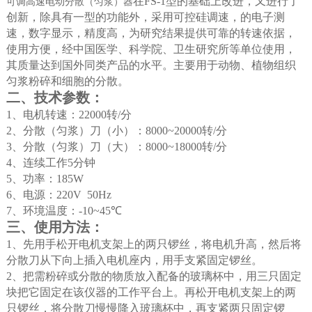
在
FS-1
型的基础上改进，又进行了
可调高速电动分散（匀浆）器
创新，除具有一型的功能外，采用可控硅调速，的电子测
速，数字显示，精度高，为研究结果提供可靠的转速依据，
使用方便，经中国医学、科学院、卫生研究所等单位使用，
其质量达到国外同类产品的水平。主要用于动物、植物组织
匀浆粉碎和细胞的分散。
二、技术参数：
1
、电机转速：
22000
转
/
分
2
、分散（匀浆）刀（小）：
8000~20000
转
/
分
3
、分散（匀浆）刀（大）：
8000~18000
转
/
分
4
、连续工作
5
分钟
5
、功率：
185W
6
、电源：
220V 50Hz
7
、环境温度：
-10~45
℃
三、使用方法：
1
、先用手松开电机支架上的两只锣丝，将电机升高，然后将
分散刀从下向上插入电机座内，用手支紧固定锣丝。
2
、把需粉碎或分散的物质放入配备的玻璃杯中，用三只固定
块把它固定在该仪器的工作平台上。再松开电机支架上的两
只锣丝，将分散刀慢慢降入玻璃杯中，再支紧两只固定锣